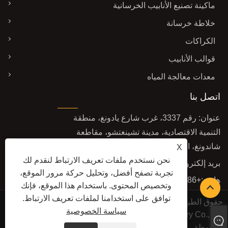
ماكينة تصنيع الأنابيب الخرسانية
خلاطة خرسانة
الكراكات
قوالب الأنابيب
معدات معالجة المياه
اتصل بنا
عنوان: رقم 3337، غرب شارع يادونغ، منطقة
التنمية الاقتصادية، مدينة تشينغتشو، مقاطعة
شاندونغ، الصين
X
نحن نستخدم ملفات تعريف الارتباط لنقدم لك
بريد إلكتروني:
sales@baolaimachinery.com
تجربة تصفح أفضل، وتحليل حركة مرور الموقع،
هاتف:
+86-15662587580
وتخصيص المحتوى. باستخدام هذا الموقع، فإنك
توافق على استخدامنا لملفات تعريف الارتباط.
حقوق الطبع والنشر © 2024 شركة Qingzhou Water
سياسة الخصوصية
Conservancy Machinery Factory Co., Ltd. جميع الحقوق
محفوظة.