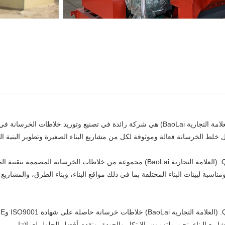
شركة Qingzhou Water Conservancy Machinery Co., Ltd. (العلامة التجارية BaoLai) هي شركة رائ
لول خلط الخرسانة فعالة وموثوقة لكل من مشاريع البناء الصغيرة وتطوير البنية الت
تقدم شركة Qingzhou Water Conservancy Machinery Co., Ltd. (العلامة التجارية BaoLai) م
سبة لبيئات البناء المختلفة بما في ذلك مواقع البناء، وبناء الطرق، والمشاريع 
ريع البناء. نحن ملتزمون بالابتكار والجودة، ونقدم أفضل الحلول لعملائنا.