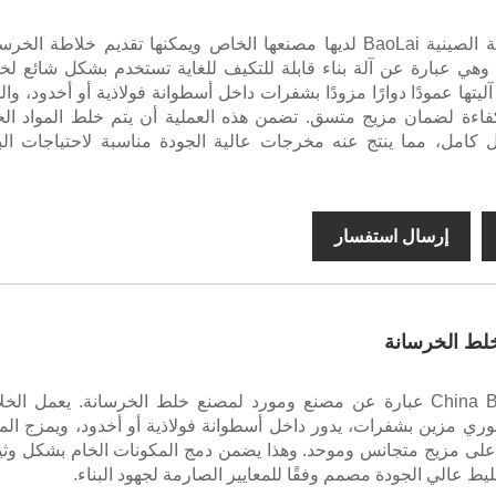
العلامة التجارية الصينية BaoLai لديها مصنعها الخاص ويمكنها تقديم خلاطة الخر
وهي عبارة عن آلة بناء قابلة للتكيف للغاية تستخدم بشكل شائع لخ
ليتها عمودًا دوارًا مزودًا بشفرات داخل أسطوانة فولاذية أو أخدود، وا
كفاءة لضمان مزيج متسق. تضمن هذه العملية أن يتم خلط المواد الخ
 كامل، مما ينتج عنه مخرجات عالية الجودة مناسبة لاحتياجات البن
إرسال استفسار
لط الخرسانة
China BaoLai Brand عبارة عن مصنع ومورد لمصنع خلط الخرسانة. يعمل الخ
ي مزين بشفرات، يدور داخل أسطوانة فولاذية أو أخدود، ويمزج المو
لى مزيج متجانس وموحد. وهذا يضمن دمج المكونات الخام بشكل وثي
ليط عالي الجودة مصمم وفقًا للمعايير الصارمة لجهود البناء.