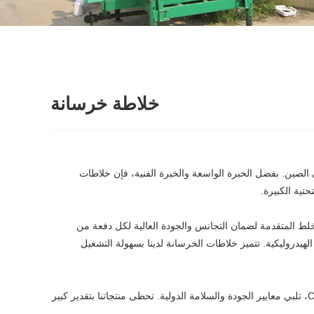
خلاطة خرسانة
دة في تصنيع وتوريد خلاطات الخرسانة في الصين. بفضل الخبرة الواسعة والخبرة الفنية، فإن خلاطات
حتية الكبيرة.
جموعة من خلاطات الخرسانة المصممة بتقنية الخلط المتقدمة لضمان التجانس والجودة العالية لكل دفعة من
الهيدروليكية. تتميز خلاطات الخرسانة لدينا بسهولة التشغيل
توفر شركة Qingzhou Water Conservancy Machinery Co., Ltd. (العلامة التجارية BaoLai) خلاطات خرسانة حاصلة على شهادة ISO9001 وCE، تلبي معايير الجودة والسلامة الدولية. تحظى منتجاتنا بتقدير كبير