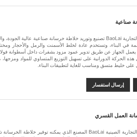
ة صناعية
يمكن للعلامة التجارية BaoLai تصنيع وتوريد خلاطة خرسانة صناعية عالية الجودة، و
سمة في البناء، وتستخدم عادة لخلط الأسمنت والرمل والأحجار ومخت
 يعمل الجهاز عن طريق تدوير عمود مزود بشفرات داخل أسطوانة فولاذ
 هذه الحركة الدورانية على تسهيل التوزيع المتساوي للمواد ومزجها، م
لى خليط متسق ومناسب للغاية لتطبيقات البناء.
إرسال استفسار
انة العمل القسري
تمتلك العلامة التجارية الصينية BaoLai المصنع الذي يمكنه توفير خلاطة الخرسان