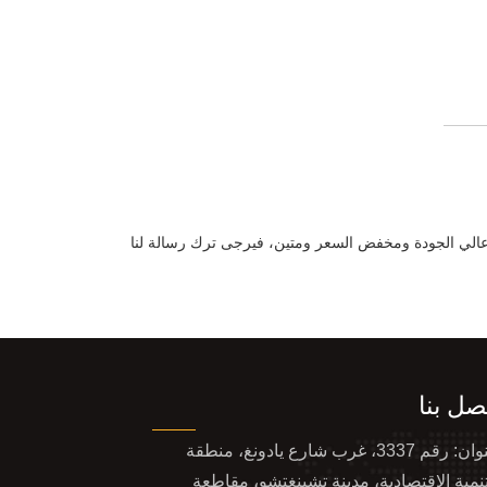
نة عالي الجودة ومخفض السعر ومتين، فيرجى ترك رسالة لنا
صل بنا
عنوان: رقم 3337، غرب شارع يادونغ، منطقة
تنمية الاقتصادية، مدينة تشينغتشو، مقاطعة