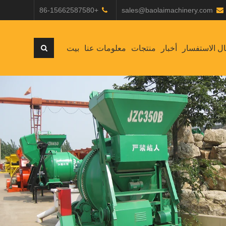
+86-15662587580
sales@baolaimachinery.com
ل الاستفسار
أخبار
منتجات
معلومات عنا
بيت