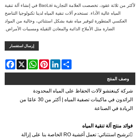
لأكثر من ثلاثة عقود، تخصصت العلامة التجارية BaoLai في إنشاء آلة تنقية
المياه عالية الأداء. تستخدم آلات تنقية المياه لدينا تكنولوجيا التناضح
العكسي المتطورة لتوفير مياه نقية بشكل استثنائي، وخالية من المواد
الضارة مثل الأملاح الذائبة والمعادن الثقيلة ومسببات الأمراض.
إرسال استفسار
acebook
WhatsApp
X
Pinterest
LinkedIn
Share
وصف المنتج
شركة كينغتشو لآلات الحفاظ على المياه المحدودة
الرائدون في ماكينات تصفية المياه | أكثر من 30 عامًا من
الريادة في الصناعة
فوائد منتج آلة تنقية المياه
ترشيح استثنائي: تعمل أغشية RO الخاصة بنا على إزالة