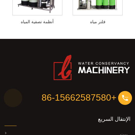
فلتر مياه
أنظمة تصفية المياه
+86-15662587580
الإنتقال السريع
بيت