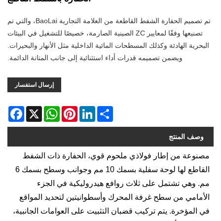
تم تصميم الحفارة الشفط القاطعة من العلامة التجارية BaoLai، والتي تم
تصنيعها وفقًا لمعايير ZC الصينية الصارمة، خصيصًا للتشغيل في البيئات
البحرية الهادئة وكذلك المسطحات المائية الداخلية مثل الأنهار والبحيرات.
ويضمن تصميمه قدرات أداء استثنائية إلى جانب المتانة الدائمة.
إرسال استفسار
acebook
WhatsApp
X
Pinterest
LinkedIn
Share
وصف المنتج
مصنوعة من إطار فولاذي ملحوم قوي، الحفارة ذات الشفط
القاطع لها لوحة سفلية بسمك 10 مم وجوانب وسطح بسمك 6
مم. وهي تشتمل على ثلاث روافع هيدروليكية في الجزء
الأمامي من سطح غرفة المحرك وأسطوانيتين لتحديد المواقع
في المؤخرة. يتم تركيب قضبان التثبيت على العوامات الجانبية،