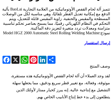
تتميز آلة لحام القفص الأوتوماتيكية من العلامة التجارية BaoLai بآلية
الدفع مع إمكانية تعديل القطر تلقائيًا، وهي مناسبة لكل من الوصلات
المسطحة والمقبس والحنفية. زاوية المقبس قابلة للتعديل، ويتم
التحكم في النظام الكهربائي رقميًا، مما يسمح بعناصر تحكم تناسبية
متزامنة ومعدلات تردد متغيرة لتعزيز دقة الماكينة.
نموذج:Model HGZ 2000 Automatic Steel Rolling Welding Machine
إرسال استفسار
cebook
WhatsApp
X
Pinterest
LinkedIn
Share
وصف المنتج
لقد وجد العملاء أن آلة لحام القفص الأوتوماتيكية هذه مستقرة،
موثوقة، وفعالة، مع تغيير قطر سريع ودقيق، مما يجعلها سهلة
التشغيل مع إنتاجية عالية. إنه يبرز كخيار ممتاز لأولئك الذين
يتطلعون إلى بدء خط إنتاج الأنابيب الخاص بهم.