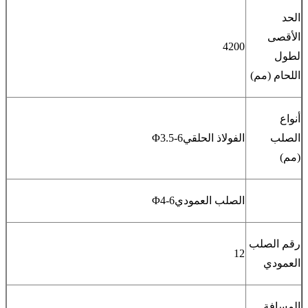
الحد
الأقصى
4200
لطول
اللحام (مم)
أنواع
الصلب
الفولاذ الحلقيΦ3.5-6
(مم)
الصلب العموديΦ4-6
رقم الصلب
12
العمودي
المسافة