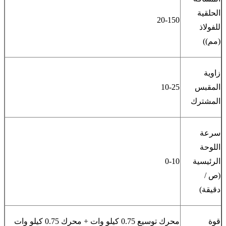
الحلقية
20-150
للفولاذ
(مم))
زاوية
المقبس
10-25
المشترك
سرعة
اللوحة
الرئيسية
0-10
(ص /
دقيقة)
قوة
محرك توسيع 0.75 كيلو وات + محرك 0.75 كيلو وات