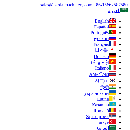
sales@baolaimachinery.com
+86-15662587580
العربية
English
Español
Português
русский
Français
日本語
Deutsch
tiếng Việt
Italiano
ภาษาไทย
한국어
हिन्दी
український
Latine
Қазақша
Română
Srpski језик
Türkçe
العربية