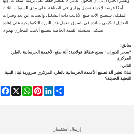
ويشير الخبراء إلى أن التحول الذكي لا يقتصر فقط على ترقية المعدات؛ إنها
أيضًا فرصة لإجراء تعديل وزاري في الصناعة. على مدى السنوات الثلاث
المقبلة، ستصبح آلات صنع الأنابيب ذات التشغيل والصيانة عن بعد وقدرات
التعديل التكيفي سائدة في السوق. تعمل هذه الثورة التكنولوجية على إعادة
تشكيل سلسلة القيمة الخاصة بتصنيع أنابيب المجاري بهدوء.
سابق:
"سحر الدوران" يصنع عظامًا فولاذية: آلة صنع الأعمدة الخرسانية بالطرد
المركزي
التالي:
لماذا تعتبر آلة تصنيع الأعمدة الخرسانية بالطرد المركزي ضرورية لبناء البنية
التحتية الحديثة؟
ebook
WhatsApp
X
Pinterest
LinkedIn
Share
إرسال استفسار