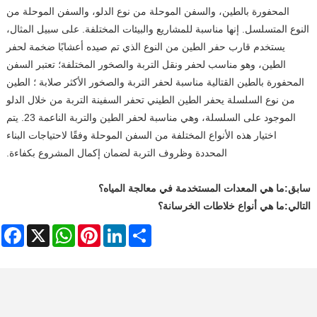
المحفورة بالطين، والسفن الموحلة من نوع الدلو، والسفن الموحلة من
النوع المتسلسل. إنها مناسبة للمشاريع والبيئات المختلفة. على سبيل المثال،
يستخدم قارب حفر الطين من النوع الذي تم صيده أعشابًا ضخمة لحفر
الطين، وهو مناسب لحفر ونقل التربة والصخور المختلفة؛ تعتبر السفن
المحفورة بالطين القتالية مناسبة لحفر التربة والصخور الأكثر صلابة ؛ الطين
من نوع السلسلة يحفر الطين الطيني تحفر السفينة التربة من خلال الدلو
الموجود على السلسلة، وهي مناسبة لحفر الطين والتربة الناعمة 23. يتم
اختيار هذه الأنواع المختلفة من السفن الموحلة وفقًا لاحتياجات البناء
المحددة وظروف التربة لضمان إكمال المشروع بكفاءة.‌
سابق:
ما هي المعدات المستخدمة في معالجة المياه؟
التالي:
ما هي أنواع خلاطات الخرسانة؟
ebook
WhatsApp
X
Pinterest
LinkedIn
Share