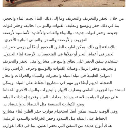
من خلال الحفر والتجريف والتجريف وما إلى ذلك، البناء تحت الماء والحجر،
بما في ذلك حفر وتوسيع وتنظيف القنوات والموانئ الحالية، وحفر قنوات
جديدة، وحفر قنوات جديدة، والميناء والقناة، والأخاديد الأساسية لأرصفة
التجريف والأرصفة والسفن والمباني المائية الأخرى.
بالإضافة إلى ذلك، يمكن لقارب الطين المحفور أيضًا أن يرمي حفريات
الحفر في أعماق البحر أو يملأها في المنخفضات الأرضية لبناء الحقول.
تستخدم سفن الحفر على نطاق واسع في مشاريع مثل الحفر والتجريف
والتجريف وحفر الرمال وصيانة القنوات والتوسيع وجرف الأراضي وبناء
الموانئ الطينية في مياه المياه والبحيرات والميناء والخزانات والبحار
الضحلة. لديهم أيضًا دور مهم في مشاريع الحفاظ على المياه. ويمكن
استخدامها لتجريف الطمي وتنظيف الأنهار والبحيرات والمياه الأخرى للحفاظ
على دوران المياه بسلاسة، وزيادة إمدادات المياه وقدرة إمدادات المياه،
ومنع الكوارث الطبيعية مثل الفيضانات والفيضانات.
وفي الوقت نفسه، يمكن أيضًا استخدام قوارب حفر الطين لبناء مشاريع
الحفاظ على المياه مثل السدود وحفر الخزانات والسدود الرملية.
هناك أنواع عديدة من السفن التي تحفر الطين، بما في ذلك القوارب