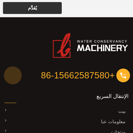
يُقدِّم
+86-15662587580
الإنتقال السريع
بيت
معلومات عنا
منتجات